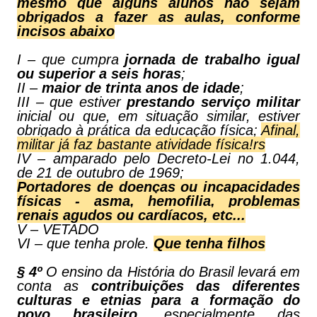
mesmo que alguns alunos não sejam
obrigados a fazer as aulas, conforme
incisos abaixo
I – que cumpra
jornada de trabalho igual
ou superior a seis horas
;
II –
maior de trinta anos de idade
;
III – que estiver
prestando serviço militar
inicial ou que, em situação similar, estiver
obrigado à prática da educação física;
Afinal,
militar já faz bastante atividade física!rs
IV – amparado pelo Decreto-Lei no 1.044,
de 21 de outubro de 1969;
P
ortadores de doenças ou incapacidades
físicas - asma, hemofilia, problemas
renais agudos ou cardíacos, etc...
V – VETADO
VI – que tenha prole.
Q
ue tenha filhos
§ 4º
O ensino da História do Brasil levará em
conta as
contribuições das diferentes
culturas e etnias para a formação do
povo brasileiro
, especialmente das