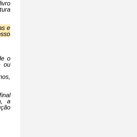
ivro
tura
as e
osso
de o
o ou
nos,
inal
a, a
ução