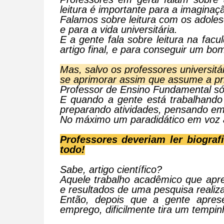
leitura é importante para a imaginaçã
Falamos sobre leitura com os adole
e para a vida universitária.
E a gente fala sobre leitura na fac
artigo final, e para conseguir um b
Mas, salvo os professores universitá
se aprimorar assim que assume a pri
Professor de Ensino Fundamental só l
E quando a gente está trabalhando
preparando atividades, pensando em 
No máximo um paradidático em voz 
Professores deveriam ler biografi
todo!
Sabe, artigo científico?
Aquele trabalho acadêmico que apre
e resultados de uma pesquisa realiza
Então, depois que a gente apres
emprego, dificilmente tira um tempin