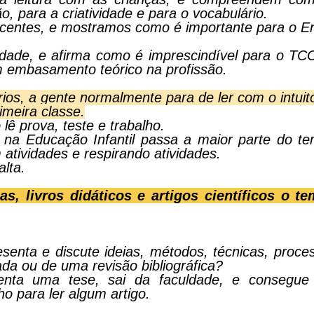
o, para a criatividade e para o vocabulário.
scentes, e mostramos como é importante para o 
uldade, e afirma como é imprescindível para o TC
om embasamento teórico na profissão.
rios, a gente normalmente para de ler com o intuit
meira classe.
ê prova, teste e trabalho.
 na Educação Infantil passa a maior parte do t
atividades e respirando atividades.
alta.
as, livros didáticos e artigos científicos o t
senta e discute ideias, métodos, técnicas, proce
da ou de uma revisão bibliográfica?
enta uma tese, sai da faculdade, e consegu
ho para ler algum artigo.