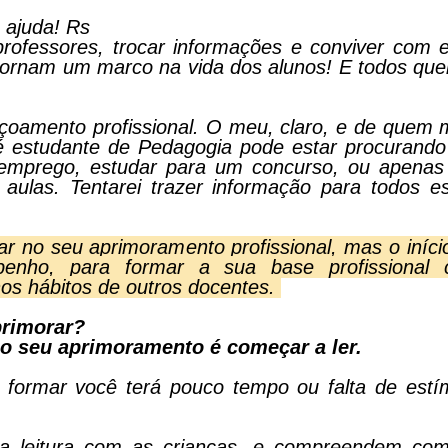
 ajuda! Rs
ofessores, trocar informações e conviver com e
tornam um marco na vida dos alunos! E todos qu
eiçoamento profissional. O meu, claro, e de quem 
 estudante de Pedagogia pode estar procurand
 emprego, estudar para um concurso, ou apena
 aulas. Tentarei trazer informação para todos e
ar no seu aprimoramento profissional, mas o iníci
penho, para formar a sua base profissional
hos hábitos de outros docentes.
primorar?
 o seu aprimoramento é começar a ler.
formar você terá pouco tempo ou falta de estí
 a leitura com as crianças, e compreendem co