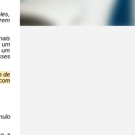
les,
erem
mais
o um
s um
sses
o de
 com
mulo
mo a