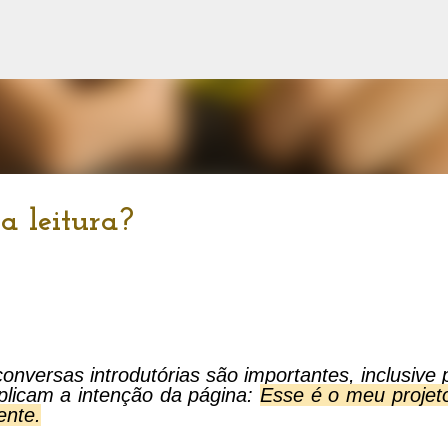
Pular para o conteúdo principal
ua leitura?
nversas introdutórias são importantes, inclusive 
plicam a intenção da página:
Esse é o meu projet
ente.