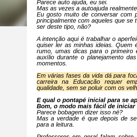
Parece auto ajuda, eu sei.
Mas as vezes a autoajuda realmente
Eu gosto muito de conversar com pr
principalmente com aqueles que se 
ser deste tipo, não?
A intenção aqui é trabalhar o aperf
quiser ler as minhas ideias.
Quem é
rumo, umas dicas para o primeiro
auxílio durante o planejamento das
momentos.
Em várias fases da vida dá para foc
carreira na Educação requer em
qualidade, sem se poluir com os vel
E qual o pontapé inicial para se a
Bom, o modo mais fácil de iniciar
Parece bobagem dizer isso né?
Mas a verdade é que depois de se 
para a leitura.
Professores em geral falam sobre