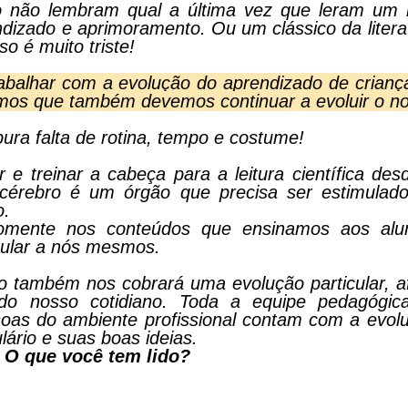
 não lembram qual a última vez que leram um l
ndizado e aprimoramento. Ou um clássico da litera
o é muito triste!
abalhar com a evolução do aprendizado de crianç
os que também devemos continuar a evoluir o n
ra falta de rotina, tempo e costume!
e treinar a cabeça para a leitura científica des
 cérebro é um órgão que precisa ser estimulad
o.
omente nos conteúdos que ensinamos aos alu
mular a nós mesmos.
 também nos cobrará uma evolução particular, af
do nosso cotidiano.
Toda a equipe pedagógic
soas do ambiente profissional contam com a evol
ário e suas boas ideias.
 O que você tem lido?