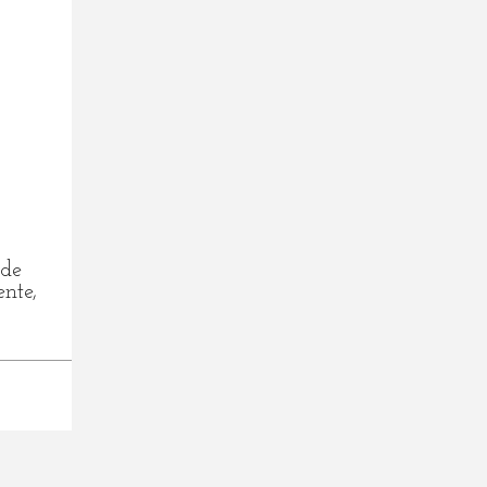
ade
nte,