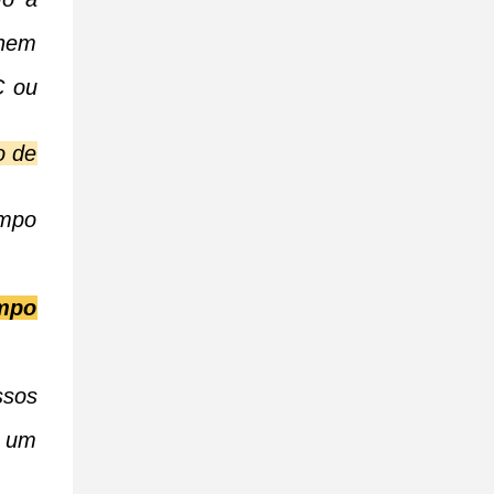
Enem
C ou
o de
empo
empo
ssos
e um